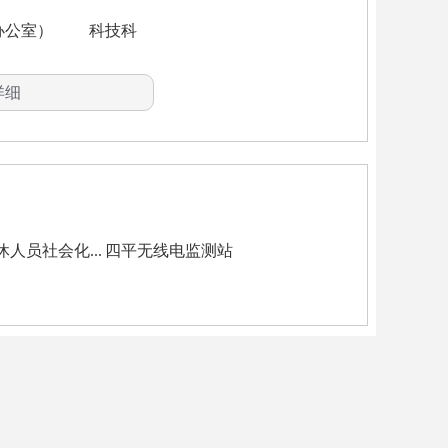
办公室）
科技科
安全科（交通运输科）
行预测预警、信息引导，调度经济
详细
行调控目标、政策和措施，监测调
的重大问题并提出建议，负责工业
投资和技术改造规模和方向(含利
人员社会化...
四平无线电监测站
市财政有关专项资金项目的申报、组
府规定权限审核、核准、备案工业
，承担技术改造项目进口设备抵免