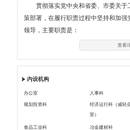
贯彻落实党中央和省委、市委关于工
策部署，在履行职责过程中坚持和加强
领导，主要职责是：
(一)贯彻执行国家、省有关经济运行
查看
律、法规；起草我市相关政策措施并组
发展战略、中长期规划和年度计划；组
划和行业规范，指导、监督、检查执行
内设机构
(二)负责推进工业产业结构战略性调
办公室
人事科
划，提出优化产业布局的政策建议，指
规划投资科
经济运行科（减轻
产业结构调整实施方案，负责推进军民
室）
织军工企业的固定资产投资项目初审、
食品工业科
冶金建材科