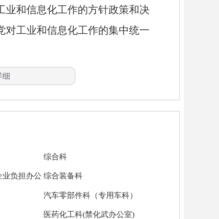
业和信息化工作的方针政策和决
党对工业和信息化工作的集中统一
调节和信息化工作的方针政策和法
详细
织实施；组织编制实施新型工业化
织拟定并组织实施工业行业发展规
情况。
整，拟定相关的产业政策和发展规
综合科
导产业转型升级，制定并组织实施
企业负担办公
综合装备科
融合发展和国防动员相关工作，组
汽车零部件科（专用车科）
申报工作，负责全市民用爆炸物品
医药化工科(禁化武办公室)