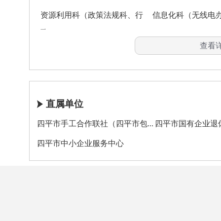
资源利用科（政策法规科、行
信息化科（无线电
安全生产监督管理。
政...
中小企业科
(三)监测分析全市工业运行态势，进
查看
基层工作科（信访办公室）
机关党委
日常运行；拟定并组织实施近期经济运
控政策执行效果，协调解决经济运行中
应急管理工作。
直属单位
(四)负责提出工业和信息化固定资产
四平市手工合作联社（四平市包...
四平市国有企业退休
用外资和境外投资)，负责中央、省和
四平市中小企业服务中心
织实施和监督工作，按国家和省、市政
和信息化固定资产投资和技术改造项目
税审核工作。